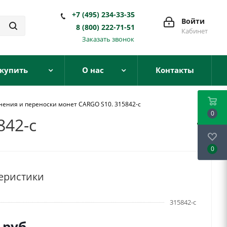
+7 (495) 234-33-35
Войти
8 (800) 222-71-51
Кабинет
Заказать звонок
 купить
О нас
Контакты
нения и переноски монет CARGO S10. 315842-c
0
842-c
0
еристики
315842-c
руб.