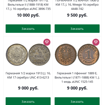
Германия 1/2 марки 1911 G,
ГЕРМАНИЯ 1/2 МАРКИ 1908 G
Вильгельм II (1888-1918) KM
KM 17, J. 16, Weege 16 серебро
17, J. 16 серебро aUNC 3896-735
4448-742
10 000
руб.
9 500
руб.
Заказать
Заказать
Германия 1/2 марки 1913 J J. 16,
Германия 1 пфенниг 1889 E,
KM 17 серебро UNC 413-6213
Вильгельм I (1871-1888) KM 1, J.
1 медь aUNC 1525-145
9 000
руб.
9 000
руб.
Заказать
Заказать