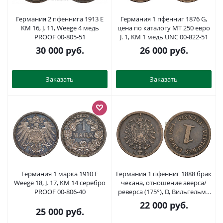
Германия 2 пфеннига 1913 E
Германия 1 пфенниг 1876 G,
KM 16, J. 11, Weege 4 медь
цена по каталогу МТ 250 евро
PROOF 00-805-51
J. 1, KM 1 медь UNC 00-822-51
30 000
руб.
26 000
руб.
Заказать
Заказать
Германия 1 марка 1910 F
Германия 1 пфенниг 1888 брак
Weege 18, J. 17, KM 14 серебро
чекана, отношение аверса/
PROOF 00-806-40
реверса (175°), D, Вильгельм I
(1871-1888) KM 1, J. 1 медь
22 000
руб.
1525-415
25 000
руб.