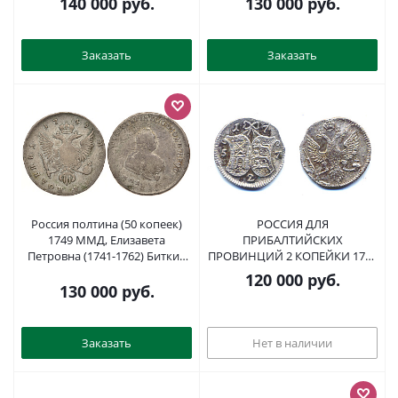
140 000
руб.
130 000
руб.
10-020-05
Заказать
Заказать
Россия полтина (50 копеек)
РОССИЯ ДЛЯ
1749 ММД, Елизавета
ПРИБАЛТИЙСКИХ
Петровна (1741-1762) Биткин
ПРОВИНЦИЙ 2 КОПЕЙКИ 1757
152 R серебро 10-002-52
Биткин 646 R1 серебро 00-346-
120 000
руб.
43-2
130 000
руб.
Заказать
Нет в наличии