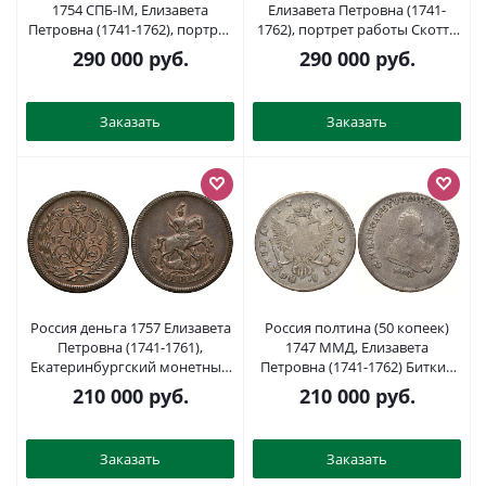
1754 СПБ-IМ, Елизавета
Елизавета Петровна (1741-
Петровна (1741-1762), портрет
1762), портрет работы Скотта
работы Скотта, по каталогу
Биткин 276 серебро 10-002-41
290 000
руб.
290 000
руб.
Ильина 4 рубля Биткин 324 R1
серебро 10-002-59
Заказать
Заказать
Россия деньга 1757 Елизавета
Россия полтина (50 копеек)
Петровна (1741-1761),
1747 ММД, Елизавета
Екатеринбургский монетный
Петровна (1741-1762) Биткин
двор, вес 7,37 гр., новодел, 3
151 R1, по каталогу Ильина 8
210 000
руб.
210 000
руб.
рубля по Трапезникову
рублей серебро 10-002-32
Биткин Н506 (R2), GM 22.3
медь 10-015-62
Заказать
Заказать