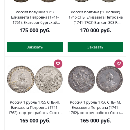
Россия полушка 1757
Россия полтина (50 копеек)
Елизавета Петровна (1741-
1746 СПБ, Елизавета Петровна
1761), Екатеринбургский
(1741-1762) Биткин 303 R
монетный двор, вес 6,31 гр.,
серебро 10-002-15
175 000
руб.
170 000
руб.
новодел, пьедфорт Биткин
Н523 (R2) вариант, Brekke 60
(150$) медь 10-015-63
Заказать
Заказать
Россия 1 рубль 1755 СПБ-ЯI,
Россия 1 рубль 1756 СПБ-IМ,
Елизавета Петровна (1741-
Елизавета Петровна (1741-
1762), портрет работы Скотта
1762), портрет работы Скотта
Биткин 276 серебро 10-002-48
Биткин 277 серебро 10-010-09
165 000
руб.
165 000
руб.