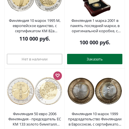
Финляндия 10 марок 1995 М,
Финляндия 1 марка 2001 в
европейское единство, с
память последней марки, в
сертификатом KM 82а
оригинальной коробке, с
биметалл, серебро, золото
сертификатом KM 95 золото
110 000
руб.
PROOF 00-00
PROOF 00-802-07
100 000
руб.
Нет в наличии
Заказать
Финляндия 50 евро 2006
Финляндия 10 марок 1999
Финляндия - председатель ЕС
председательство Финляндии
KM 133 золото биметалл
в Евросоюзе, с сертификатом