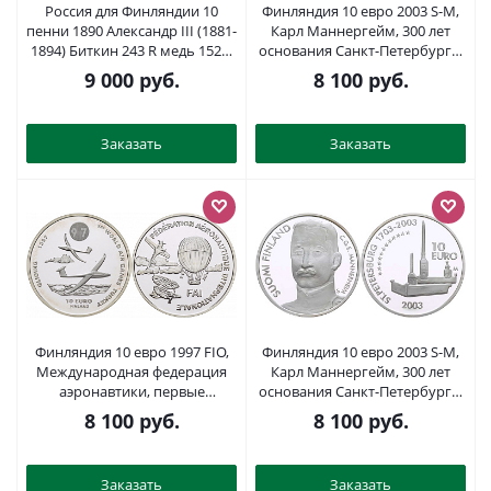
Россия для Финляндии 10
Финляндия 10 евро 2003 S-M,
пенни 1890 Александр III (1881-
Карл Маннергейм, 300 лет
1894) Биткин 243 R медь 1520-
основания Санкт-Петербурга,
1035
Петропавловская крепость
9 000
руб.
8 100
руб.
KM 112 серебро PROOF 05-091-
13
Заказать
Заказать
Финляндия 10 евро 1997 FIO,
Финляндия 10 евро 2003 S-M,
Международная федерация
Карл Маннергейм, 300 лет
аэронавтики, первые
основания Санкт-Петербурга,
воздушные игры серебро
Петропавловская крепость
8 100
руб.
8 100
руб.
PROOF 11-152-24
KM 112 серебро PROOF 1085-9-
43
Заказать
Заказать