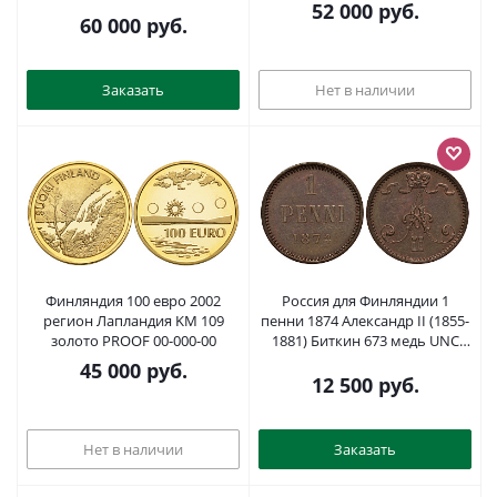
PROOF 00-811-12
KM 91а биметалл, серебро,
52 000
руб.
золото UNC 00-00
60 000
руб.
Заказать
Нет в наличии
Финляндия 100 евро 2002
Россия для Финляндии 1
регион Лапландия KM 109
пенни 1874 Александр II (1855-
золото PROOF 00-000-00
1881) Биткин 673 медь UNC
1520-515
45 000
руб.
12 500
руб.
Нет в наличии
Заказать