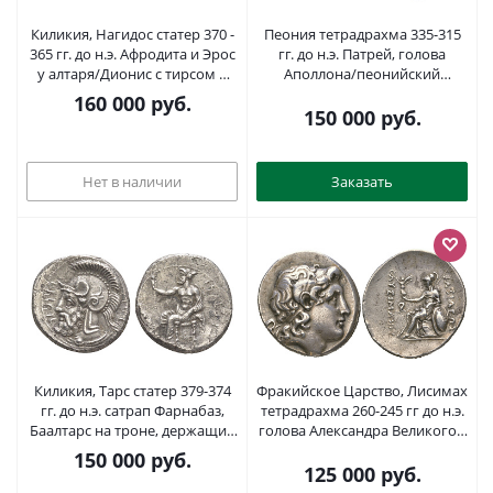
Киликия, Нагидос статер 370 -
Пеония тетрадрахма 335-315
365 гг. до н.э. Афродита и Эрос
гг. до н.э. Патрей, голова
у алтаря/Дионис с тирсом и
Аполлона/пеонийский
виноградной гроздью, 10,64
всадник поражает
160 000
руб.
гр Lederer 26 серебро 10-017-
поверженного врага, 12,65 гр,
150 000
руб.
04
about extremely fine Paeonian
Hoard 445-447 серебро 00-814-
35
Нет в наличии
Заказать
Киликия, Тарс статер 379-374
Фракийское Царство, Лисимах
гг. до н.э. сатрап Фарнабаз,
тетрадрахма 260-245 гг до н.э.
Баалтарс на троне, держащий
голова Александра Великого с
лотос/голова Ареса в
рогом Аммона/Афина
150 000
руб.
аттическом шлеме, 10,08 гр
Никефорос, 16,56 гр M?ller 344
125 000
руб.
SNG Paris 256 серебро 00-812-
серебро 10-020-73