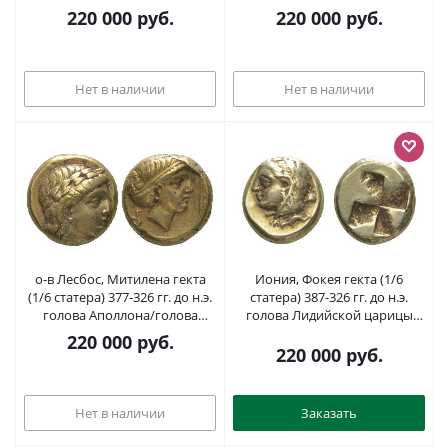
2,55 гр, ex. Kuenker 2011 год
2,53 гр, ex. Kuenker 2011 год
220 000
руб.
220 000
руб.
Bodenstedt 77 электр 00-000-00
Bodenstedt 77 электр 00-000-00
Нет в наличии
Нет в наличии
о-в Лесбос, Митилена гекта
Иония, Фокея гекта (1/6
(1/6 статера) 377-326 гг. до н.э.
статера) 387-326 гг. до н.э.
голова Аполлона/голова
голова Лидийской царицы
Артемиды, 2,54 гр, ex. Kuenker
Омфалы в львиной шкуре
220 000
руб.
2011 год Bodenstedt 100A
Геракла/инкузное углубление,
220 000
руб.
электр 00-000-00
2,57 гр SNG von Aulock 2133
электр 00-801-95
Нет в наличии
Заказать