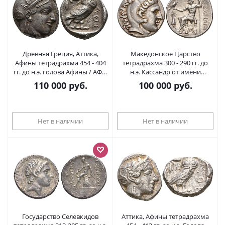
Древняя Греция, Аттика,
Македонское Царство
Афины тетрадрахма 454 - 404
тетрадрахма 300 - 290 гг. до
гг. до н.э. голова Афины / АФЕ,
н.э. Кассандр от имени
сова, оливковая ветвь,
Александра III Великого,
110 000
руб.
100 000
руб.
полумесяц, 16,74 гр Kroll 8
голова Александра в виде
серебро 10-020-66
Геракла в львином скальпе/
АЛЕКСАНДРА, Зевс на троне,
держит орла и скипетр, г.
Нет в наличии
Нет в наличии
Уранополис, 17,20 гр серебро
00-000-00
Государство Селевкидов
Аттика, Афины тетрадрахма