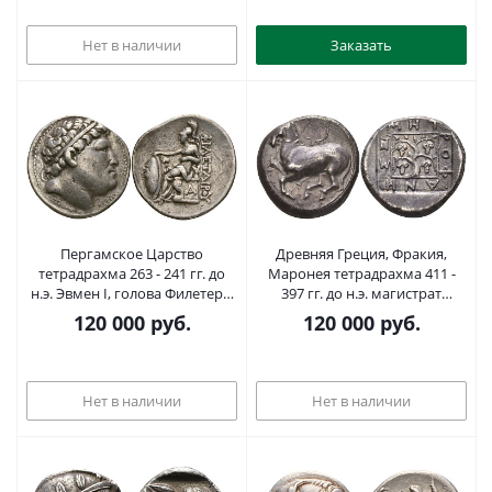
09
Нет в наличии
Заказать
Пергамское Царство
Древняя Греция, Фракия,
тетрадрахма 263 - 241 гг. до
Маронея тетрадрахма 411 -
н.э. Эвмен I, голова Филетера,
397 гг. до н.э. магистрат
основателя династии
Метрофанес, скачущая
120 000
руб.
120 000
руб.
Атталидов/Афина со щитом,
лошадь / имя магистрата,
16,77 гр SNG France 1608
вписанное в квадрат вокруг
серебро 10-017-01
виноградной лозы, 12,88 гр,
extremely fine Schonert-Geiss
Нет в наличии
Нет в наличии
165 серебро 10-020-67