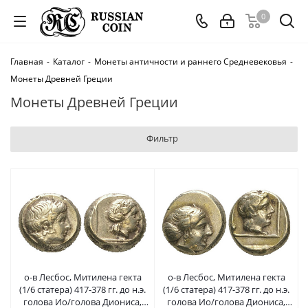
0
Главная
-
Каталог
-
Монеты античности и раннего Средневековья
-
Монеты Древней Греции
Монеты Древней Греции
Фильтр
о-в Лесбос, Митилена гекта
о-в Лесбос, Митилена гекта
(1/6 статера) 417-378 гг. до н.э.
(1/6 статера) 417-378 гг. до н.э.
голова Ио/голова Диониса,
голова Ио/голова Диониса,