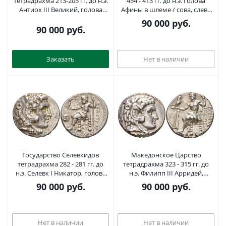
тетрадрахма 213-205 гг. до н.э.
454 - 413 гг. до н.э. Голова
Антиох III Великий, голова
Афины в шлеме / сова, слева
царя/Аполлон, сидящий на
оливковая ветвь и полумесяц,
90 000
руб.
Омфале, держащий лук и
17,26 гр, (ex: Classical
90 000
руб.
стрелу, 16,87 гр, Эдесса HGC 9,
Numismatic Group, Auction 209,
447bb серебро 00-812-18
01.03.2010) Kroll 8; SNG
Copenhagen 31 серебро 00-000
Заказать
Нет в наличии
Государство Селевкидов
Македонское Царство
тетрадрахма 282 - 281 гг. до
тетрадрахма 323 - 315 гг. до
н.э. Селевк I Никатор, голова
н.э. Филипп III Арридей,
Александра Великого (Селевка
голова Александра Великого в
90 000
руб.
90 000
руб.
?) в виде Геракла в львином
виде Геракла в львином
скальпе / "ЦАРЯ СЕЛЕВКА",
скальпе/ЦАРЯ ФИЛИППА, Зевс
Зевс на троне, держит Нику, г.
на троне, держит орла и
Сарды, 17,30 г, серебро 00-000-
скипетр, слева корабельный
Нет в наличии
Нет в наличии