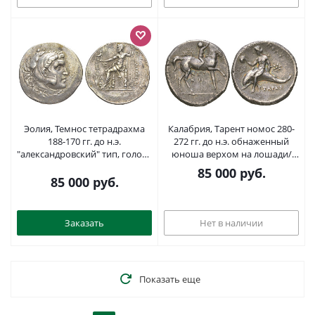
00
руль, г. Саламин, 17,20 гр
серебро 00-000-00
Эолия, Темнос тетрадрахма
Калабрия, Тарент номос 280-
188-170 гг. до н.э.
272 гг. до н.э. обнаженный
"александровский" тип, голова
юноша верхом на лошади/
Александра в образе Геракла в
Тарас на дельфине, 6,48 гр HN
85 000
руб.
львином скальпе/Зевс на
Italy 1006 серебро 10-020-70
85 000
руб.
троне, 16,20 гр Price 1686
серебро 00-814-18
Заказать
Нет в наличии
Показать еще