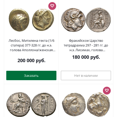
Лесбос, Митилена гекта (1/6
Фракийское Царство
статера) 377-328 гг. до н.э.
тетрадрахма 297 - 281 гг. до
голова Аполлона/женская
н.э. Лисимах, голова
голова, 2,48 гр, rare SNG von
Александра Великого с
180 000
руб.
Aulock 1714 электр 00-801-93
рогами в виде бога Аммона/
200 000
руб.
ЦАРЯ ЛИСИМАХА, Афина на
троне, держит Нику, у трона
копье и щит, слева звезда,
Заказать
Нет в наличии
чеканка - г. Лампсак, 17,04 гр,
серебро 00-000-00