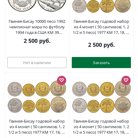
Гвинея-Бисау 10000 песо 1992
Гвинея-Бисау годовой набор
чемпионат мира по футболу
из 4 монет ( 50 сантимов; 1, 2
1994 года в США KM 39
1/2 и 5 песо) 1977 KM 17, 18, 19
серебро PROOF 00-00
и 20 алюминиевая бронза
2 500
руб.
UNC 4626-541-544
2 500
руб.
Нет в наличии
Заказать
Гвинея-Бисау годовой набор
Гвинея-Бисау годовой набор
из 4 монет ( 50 сантимов; 1, 2
из 4 монет ( 50 сантимов; 1, 2
1/2 и 5 песо) 1977 KM 17, 18, 19
1/2 и 5 песо) 1977 KM 17, 18, 19
и 20 алюминиевая бронза
и 20 алюминиевая бронза