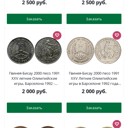
2 500
руб.
2 500
руб.
UNC 4626-531-534
UNC 4626-521-524
Заказать
Заказать
Гвинея-Бисау 2000 песо 1991
Гвинея-Бисау 2000 песо 1991
XXV летние Олимпийские
XXV Летние Олимпийские
игры, Барселона 1992 -
игры в Барселоне 1992 года,
Гандбол KM 28 сталь
гандбол KM 28 сталь
2 000
руб.
2 000
руб.
плакированная никелем UNC
плакированная никелем UNC
M22-08
3897-1122
Заказать
Заказать