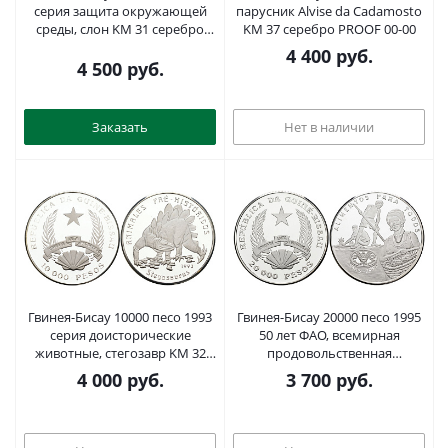
серия защита окружающей
парусник Alvise da Cadamosto
среды, слон KM 31 серебро
KM 37 серебро PROOF 00-00
PROOF 1095-8-54
4 400
руб.
4 500
руб.
Заказать
Нет в наличии
Гвинея-Бисау 10000 песо 1993
Гвинея-Бисау 20000 песо 1995
серия доисторические
50 лет ФАО, всемирная
животные, стегозавр KM 32
продовольственная
серебро PROOF 1095-7-23
программа, тираж 2200 экз.
4 000
руб.
3 700
руб.
KM 41 серебро PROOF 00-00-00