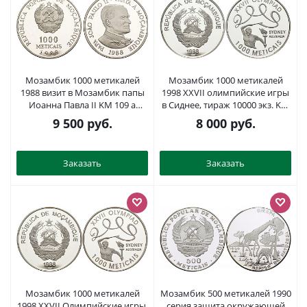
Мозамбик 1000 метикалей
Мозамбик 1000 метикалей
1988 визит в Мозамбик папы
1998 XXVII олимпийские игры
Иоанна Павла II KM 109 a
в Сиднее, тираж 10000 экз. KM
серебро PROOF 1079-5-22
128 серебро PROOF 1078-5-63
9 500
руб.
8 000
руб.
Заказать
Заказать
Мозамбик 1000 метикалей
Мозамбик 500 метикалей 1990
1998 XXVII Олимпийские игры,
серия защита окружающей