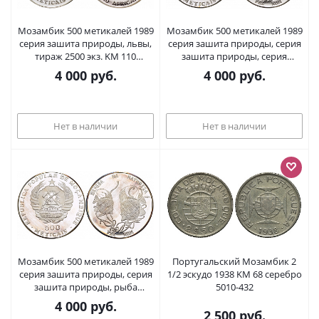
Мозамбик 500 метикалей 1989
Мозамбик 500 метикалей 1989
серия зашита природы, львы,
серия зашита природы, серия
тираж 2500 экз. KM 110
зашита природы, серия
серебро PROOF 000-000-00
зашита природы, рыба
4 000
руб.
4 000
руб.
мавританский идол, тираж
2000 экз. KM 111 серебро
PROOF 1076-9-51
Нет в наличии
Нет в наличии
Мозамбик 500 метикалей 1989
Португальский Мозамбик 2
серия зашита природы, серия
1/2 эскудо 1938 KM 68 серебро
зашита природы, рыба
5010-432
мавританский идол, тираж
4 000
руб.
2000 экз. KM 111 серебро
2 500
руб.