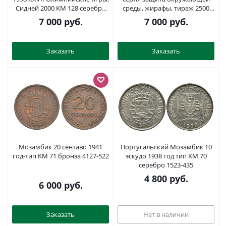
Сидней 2000 KM 128 серебро
среды, жирафы, тираж 2500
PROOF 11-327-22
экз. KM 113 серебро PROOF
7 000
руб.
7 000
руб.
1076-9-52
Заказать
Заказать
Мозамбик 20 сентаво 1941
Португальский Мозамбик 10
год-тип KM 71 бронза 4127-522
эскудо 1938 год тип KM 70
серебро 1523-435
4 800
руб.
6 000
руб.
Заказать
Нет в наличии