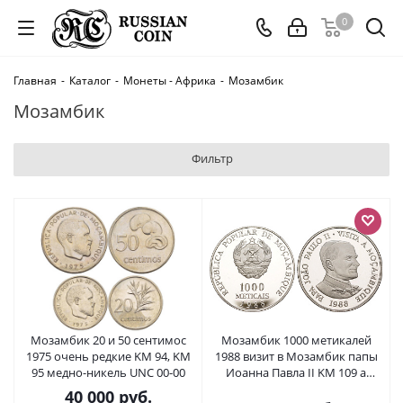
0
Главная
-
Каталог
-
Монеты - Африка
-
Мозамбик
Мозамбик
Фильтр
Мозамбик 20 и 50 сентимос
Мозамбик 1000 метикалей
1975 очень редкие KM 94, KM
1988 визит в Мозамбик папы
95 медно-никель UNC 00-00
Иоанна Павла II KM 109 a
серебро PROOF 1079-5-33
40 000
руб.