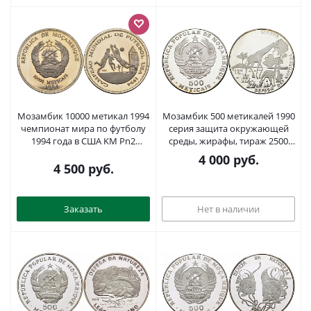
Мозамбик 10000 метикал 1994
Мозамбик 500 метикалей 1990
чемпионат мира по футболу
серия защита окружающей
1994 года в США KM Pn2
среды, жирафы, тираж 2500
медно-никель PROOF 04-138-
экз. KM 113 серебро PROOF
4 000
руб.
43
1098-2-64
4 500
руб.
Заказать
Нет в наличии