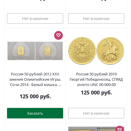
Нет в наличии
Нет в наличии
Россия 50 рублей 2012 XXII
Россия 50 рублей 2010
зимние Олимпийские Игры,
Георгий Победоносец, СПМД
Сочи 2014 - Белый мишка, в
золото UNC 00-000-00
оригинальной капсуле Y 1506
125 000
руб.
золото 00-822-50
125 000
руб.
Заказать
Нет в наличии