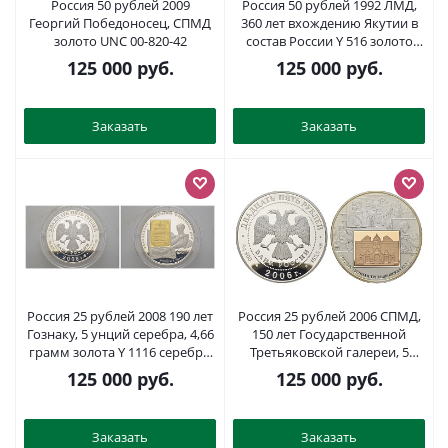
Россия 50 рублей 2009
Россия 50 рублей 1992 ЛМД,
Георгий Победоносец, СПМД
360 лет вхождению Якутии в
золото UNC 00-820-42
состав России Y 516 золото
PROOF 10-020-45
125 000
руб.
125 000
руб.
Заказать
Заказать
Россия 25 рублей 2008 190 лет
Россия 25 рублей 2006 СПМД,
Гознаку, 5 унций серебра, 4,66
150 лет Государственной
грамм золота Y 1116 серебро
Третьяковской галереи, 5
и золото PROOF 11-142-11-3
унций серебра, 4,66 грамм
125 000
руб.
125 000
руб.
золота Y 1047 серебро и
золото PROOF 11-129-11-1
Заказать
Заказать