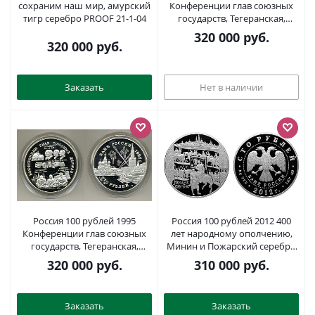
сохраним наш мир, амурский
Конференции глав союзных
тигр серебро PROOF 21-1-04
государств, Тегеранская,
Крымская, Потсдамская.
320 000
руб.
Сталин, Рузвельт, Черчиль
320 000
руб.
1000 грамм серебро PROOF
00-00
Заказать
Нет в наличии
Россия 100 рублей 1995
Россия 100 рублей 2012 400
Конференции глав союзных
лет народному ополчению,
государств, Тегеранская,
Минин и Пожарский серебро
Крымская, Потсдамская.
PROOF 21-1-02
320 000
руб.
310 000
руб.
Сталин, Рузвельт, Черчиль
серебро PROOF 21-1-03
Заказать
Заказать