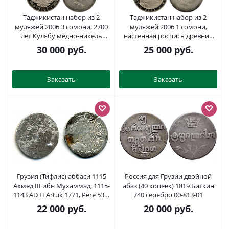
Таджикистан набор из 2
Таджикистан набор из 2
муляжей 2006 3 сомони, 2700
муляжей 2006 1 сомони,
лет Кулябу медно-никель
настенная роспись древних
PROOF 00-822-78
таджиков медно-никель
30 000
руб.
25 000
руб.
PROOF 00-822-77
Заказать
Заказать
Грузия (Тифлис) аббаси 1115
Россия для Грузии двойной
Ахмед III ибн Мухаммад, 1115-
абаз (40 копеек) 1819 Биткин
1143 AD H Artuk 1771, Pere 532,
740 серебро 00-813-01
Sultan 1585, KM 7 серебро 00-
22 000
руб.
20 000
руб.
817-62