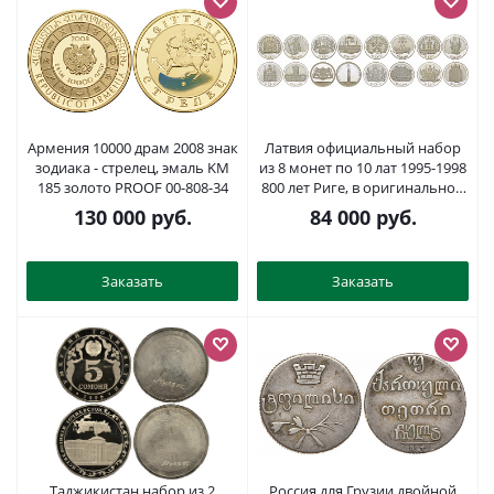
Армения 10000 драм 2008 знак
Латвия официальный набор
зодиака - стрелец, эмаль KM
из 8 монет по 10 лат 1995-1998
185 золото PROOF 00-808-34
800 лет Риге, в оригинальной
коробке серебро PROOF 14-
130 000
руб.
84 000
руб.
01-01-07
Заказать
Заказать
Таджикистан набор из 2
Россия для Грузии двойной