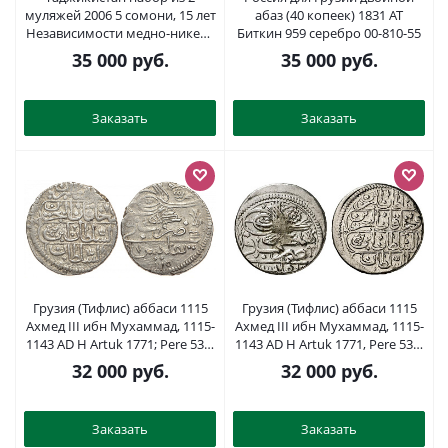
муляжей 2006 5 сомони, 15 лет
абаз (40 копеек) 1831 АТ
Независимости медно-никель
Биткин 959 серебро 00-810-55
PROOF 00-822-79
35 000
руб.
35 000
руб.
Заказать
Заказать
Грузия (Тифлис) аббаси 1115
Грузия (Тифлис) аббаси 1115
Ахмед III ибн Мухаммад, 1115-
Ахмед III ибн Мухаммад, 1115-
1143 AD H Artuk 1771; Pere 532;
1143 AD H Artuk 1771, Pere 532,
Sultan 1585; KM 7 серебро 00-
Sultan 1585, KM 7 серебро 00-
32 000
руб.
32 000
руб.
809-28
818-30
Заказать
Заказать