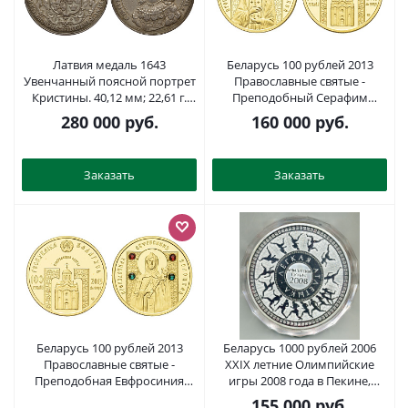
Латвия медаль 1643
Беларусь 100 рублей 2013
Увенчанный поясной портрет
Православные святые -
Кристины. 40,12 мм; 22,61 г.
Преподобный Серафим
Хильдебранд I, стр. 262, 14 a.
Саровский KM B176 золото
280 000
руб.
160 000
руб.
RR серебро 10-002-63
PROOF 00-820-03
Заказать
Заказать
Беларусь 100 рублей 2013
Беларусь 1000 рублей 2006
Православные святые -
XXIX летние Олимпийские
Преподобная Евфросиния
игры 2008 года в Пекине,
Полоцкая KM B175 золото 00-
легкая атлетика, 1 килограмм,
155 000
руб.