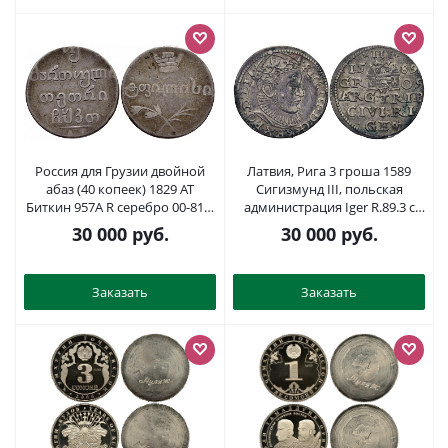
Россия для Грузии двойной
Латвия, Рига 3 гроша 1589
абаз (40 копеек) 1829 АТ
Сигизмунд III, польская
Биткин 957A R серебро 00-813-
администрация Iger R.89.3 c
02
var. R, Kopicki 8178 (R2).
30 000
руб.
30 000
руб.
серебро 00-807-18
Заказать
Заказать