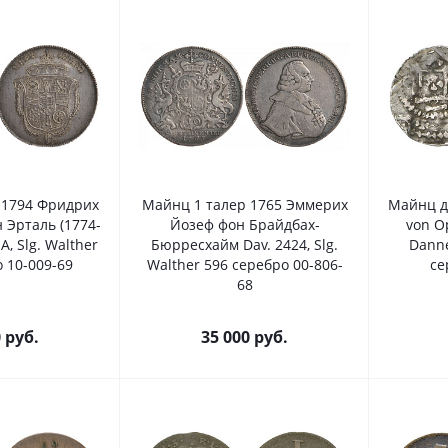
 1794 Фридрих
Майнц 1 талер 1765 Эммерих
Майнц д
 Эрталь (1774-
Йозеф фон Брайдбах-
von Op
A, Slg. Walther
Бюрресхайм Dav. 2424, Slg.
Danne
 10-009-69
Walther 596 серебро 00-806-
се
68
0
руб.
35 000
руб.