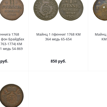
ннига 1768
Майнц 1 пфенниг 1768 KM
Майнц 
 фон Брайдбах
364 медь 65-654
KM 
763-1774) KM
31 медь 54-869
руб.
850
руб.