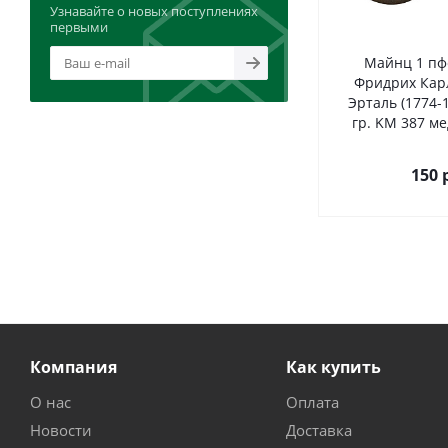
Узнавайте о новых поступлениях
первыми
Майнц 1 пф
Фридрих Кар
Эрталь (1774-1
гр. KM 387 ме
150
р
Компания
Как купить
О нас
Оплата
Новости
Доставка