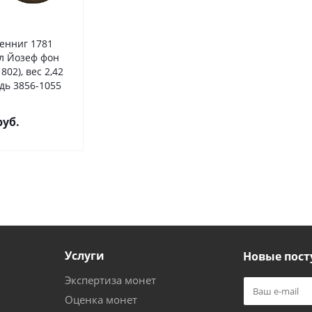
енниг 1781
л Йозеф фон
802), вес 2,42
дь 3856-1055
уб.
Услуги
Новые пост
Экспертиза монет
Оценка монет