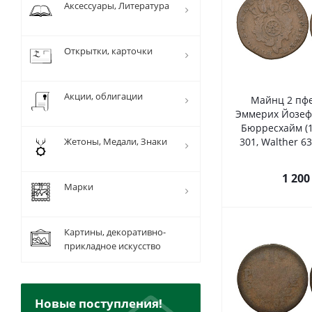
Аксессуары, Литература
Открытки, карточки
Акции, облигации
Майнц 2 пфе
Эммерих Йозеф
Бюрресхайм (1
Жетоны, Медали, Знаки
301, Walther 6
1 200
Марки
Картины, декоративно-
прикладное искусство
Новые поступления!