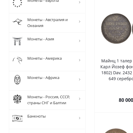
Монеты - Европа
Монеты - Австралия и
Океания
Монеты - Азия
Монеты - Америка
Майнц 1 талер
Карл Йозеф фон
1802) Dav. 2432 
Монеты - Африка
649 серебро
Монеты - Россия, СССР,
80 00
страны СНГ и Балтии
Банкноты