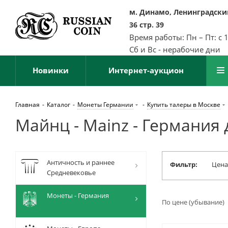
м. Динамо, Ленинградский
36 стр. 39
Время работы: Пн – Пт: с 
Сб и Вс - нерабочие дни
Новинки
Интернет-аукцион
Главная
-
Каталог
-
Монеты Германии
-
Купить талеры в Москве
Майнц - Mainz - Германия 
Античность и раннее
Фильтр:
Цена
Средневековье
Монеты - Германия
По цене (убывание)