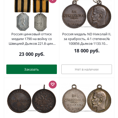
Россия цинковый оттиск
Россия медаль ND Николай II,
медали 1790 на войну со
за храбрость, 4-1 степени,№
Швецией Дьяков 221.8 цинк
100856 Дьяков 1133.10
00-813-05
серебро 00-818-17
18 000
руб.
23 000
руб.
Заказать
Нет в наличии