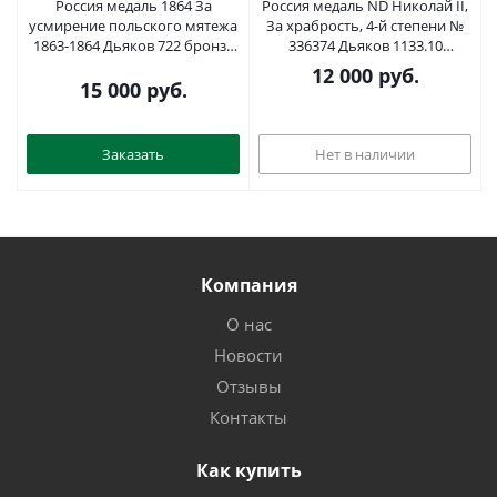
Россия медаль 1864 За
Россия медаль ND Николай II,
усмирение польского мятежа
За храбрость, 4-й степени №
1863-1864 Дьяков 722 бронза
336374 Дьяков 1133.10
00-818-22
серебро 00-000-00
12 000
руб.
15 000
руб.
Заказать
Нет в наличии
Компания
О нас
Новости
Отзывы
Контакты
Как купить