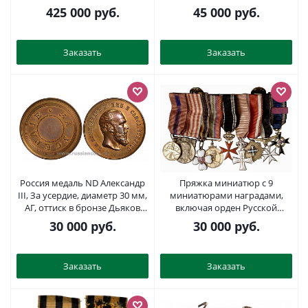
серебро 10-005-03
Дьяков 679.1 (R1) серебро 00-
425 000
руб.
45 000
руб.
819-69
Заказать
Заказать
Россия медаль ND Александр
Пряжка миниатюр с 9
III, За усердие, диаметр 30 мм,
миниатюрами наградами,
АГ, оттиск в бронзе Дьяков
включая орден Русской
896.6 бронза 00-818-20
эмиграции 2-5-2-30
30 000
руб.
30 000
руб.
Заказать
Заказать