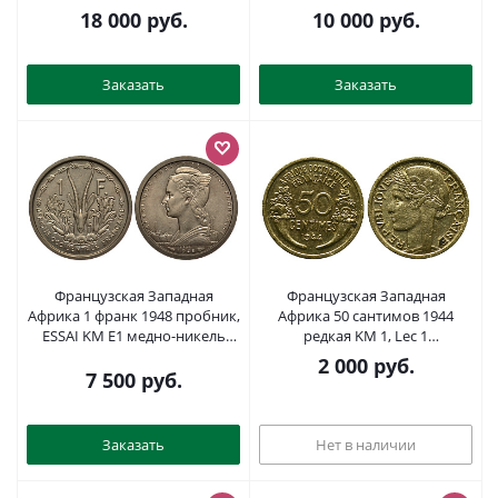
алюминиевая бронза UNC 7-4-
алюминиевая бронза UNC 7-4-
18 000
руб.
10 000
руб.
1-25
1-27
Заказать
Заказать
Французская Западная
Французская Западная
Африка 1 франк 1948 пробник,
Африка 50 сантимов 1944
ESSAI KM E1 медно-никель
редкая KM 1, Lec 1
UNC 5010-724
алюминиевая бронза aUNC
2 000
руб.
4381-944
7 500
руб.
Заказать
Нет в наличии