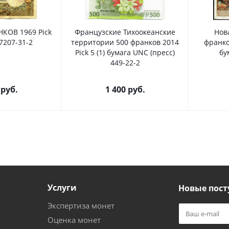
КОВ 1969 Pick
Французские Тихоокеанские
Нов
7207-31-2
территории 500 франков 2014
франков
Pick 5 (1) бумага UNC (пресс)
бу
449-22-2
руб.
1 400
руб.
Услуги
Новые пост
Экспертиза монет
Оценка монет