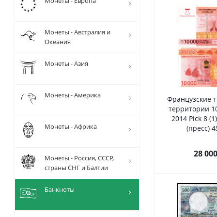
Монеты - Европа
Монеты - Австралия и
Океания
Монеты - Азия
Монеты - Америка
Французские т
территории 1
2014 Pick 8 (
Монеты - Африка
(пресс) 4
28 00
Монеты - Россия, СССР,
страны СНГ и Балтии
Банкноты