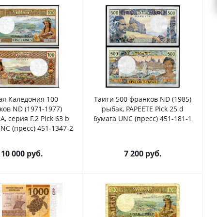
ая Каледония 100
Таити 500 франков ND (1985)
ков ND (1971-1977)
рыбак, PAPEETE Pick 25 d
 серия F.2 Pick 63 b
бумага UNC (пресс) 451-181-1
умага UNC (пресс) 451-1347-2
10 000
руб.
7 200
руб.