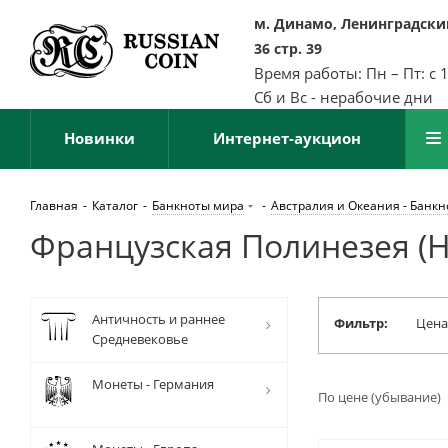
м. Динамо, Ленинградский
36 стр. 39
Время работы: Пн – Пт: с 
Сб и Вс - нерабочие дни
Новинки
Интернет-аукцион
Главная
-
Каталог
-
Банкноты мира
-
Австралия и Океания - Банк
Французская Полинезея (Н
Античность и раннее
Фильтр:
Цена
Средневековье
Монеты - Германия
По цене (убывание)