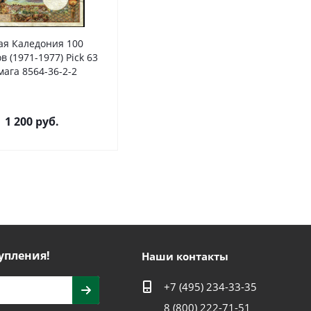
ая Каледония 100
 (1971-1977) Pick 63
мага 8564-36-2-2
1 200
руб.
упления!
Наши контакты
+7 (495) 234-33-35
8 (800) 222-71-51