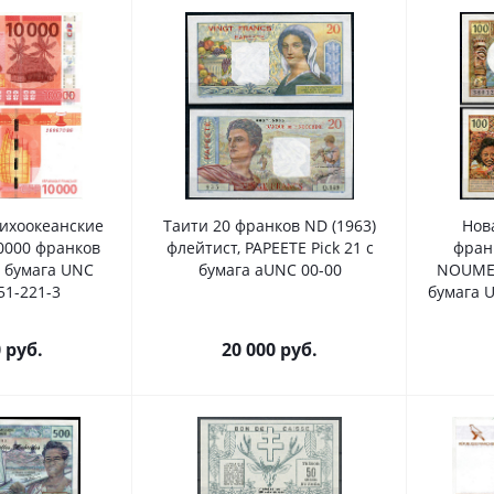
ихоокеанские
Таити 20 франков ND (1963)
Нов
0000 франков
флейтист, PAPEETE Pick 21 c
фран
1) бумага UNC
бумага aUNC 00-00
NOUMEA,
51-221-3
б
0
руб.
20 000
руб.