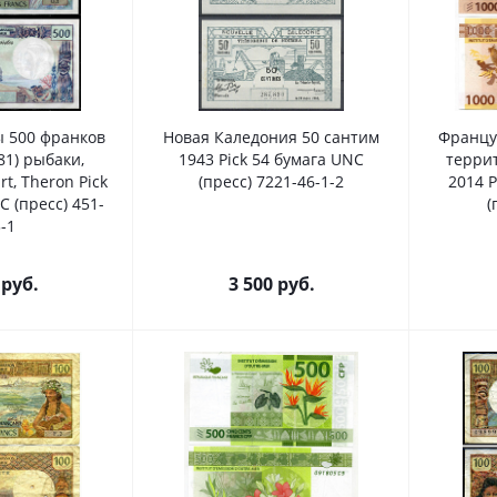
 500 франков
Новая Каледония 50 сантим
Францу
81) рыбаки,
1943 Pick 54 бумага UNC
терри
rt, Theron Pick
(пресс) 7221-46-1-2
2014 P
C (пресс) 451-
(
-1
руб.
3 500
руб.