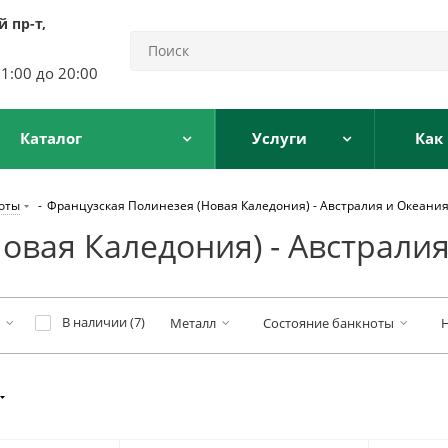
 пр-т,
11:00 до 20:00
Каталог
Услуги
Как
ноты
-
Французская Полинезея (Новая Каледония) - Австралия и Океани
овая Каледония) - Австрали
В наличии (
7
)
Металл
Состояние банкноты