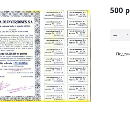
500
р
Подел