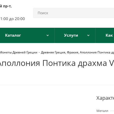
 пр-т,
11:00 до 20:00
Каталог
Услуги
Как
Монеты Древней Греции
-
Древняя Греция, Фракия, Аполлония Понтика драх
поллония Понтика драхма V-I
Характ
Металл