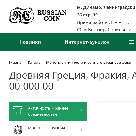
м. Динамо, Ленинградский
36 стр. 39
Время работы: Пн – Пт: с 
Сб и Вс - нерабочие дни
Новинки
Интернет-аукцион
Главная
-
Каталог
-
Монеты античности и раннего Средневековья
-
Древняя Греция, Фракия, А
00-000-00
Античность и раннее
Средневековье
Монеты - Германия