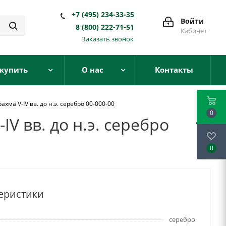
+7 (495) 234-33-35
Войти
8 (800) 222-71-51
Кабинет
Заказать звонок
 купить
О нас
Контакты
ма V-IV вв. до н.э. серебро 00-000-00
0
V вв. до н.э. серебро
0
еристики
серебро