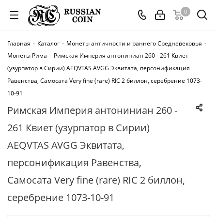
0
Главная
-
Каталог
-
Монеты античности и раннего Средневековья
-
Монеты Рима
-
Римская Империя антониниан 260 - 261 Квиет
(узурпатор в Сирии) AEQVTAS AVGG Эквитата, персонификация
Равенства, Самосата Very fine (rare) RIC 2 биллон, серебрение 1073-
10-91
Римская Империя антониниан 260 -
261 Квиет (узурпатор в Сирии)
AEQVTAS AVGG Эквитата,
персонификация Равенства,
Самосата Very fine (rare) RIC 2 биллон,
серебрение 1073-10-91