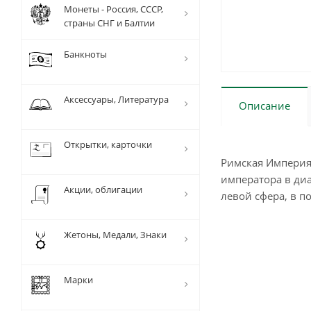
Монеты - Россия, СССР,
страны СНГ и Балтии
Банкноты
Аксессуары, Литература
Описание
Открытки, карточки
Римская Империя 
императора в диа
Акции, облигации
левой сфера, в п
Жетоны, Медали, Знаки
Марки