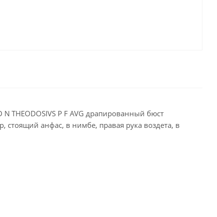
, D N THEODOSIVS P F AVG драпированный бюст
стоящий анфас, в нимбе, правая рука воздета, в