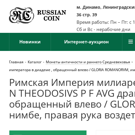
м. Динамо, Ленинградский
36 стр. 39
Время работы: Пн – Пт: с 
Сб и Вс - нерабочие дни
Новинки
Интернет-аукцион
Главная
-
Каталог
-
Монеты античности и раннего Средневековья
императора в диадеме , обращенный влево / GLORIA ROMANORVM, импе
Римская Империя милиаренс
N THEODOSIVS P F AVG др
обращенный влево / GLOR
нимбе, правая рука воздет