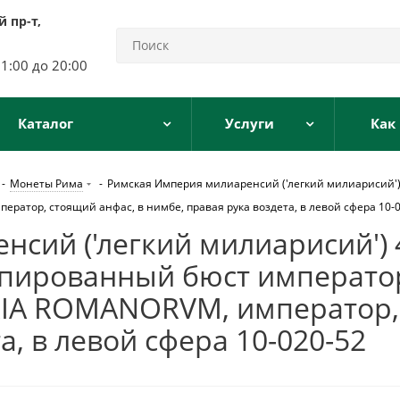
 пр-т,
11:00 до 20:00
Каталог
Услуги
Как
-
Монеты Рима
-
Римская Империя милиаренсий ('легкий милиарисий') 
ратор, стоящий анфас, в нимбе, правая рука воздета, в левой сфера 10-
ий ('легкий милиарисий') 40
апированный бюст император
IA ROMANORVM, император, 
а, в левой сфера 10-020-52