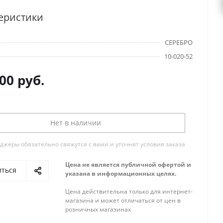
еристики
СЕРЕБРО
10-020-52
000
руб.
Нет в наличии
жеры обязательно свяжутся с вами и уточнят условия заказа
Цена не является публичной офертой и
иться
указана в информационных целях.
Цена действительна только для интернет-
магазина и может отличаться от цен в
розничных магазинах