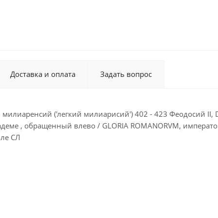
Доставка и оплата
Задать вопрос
милиаренсий ('легкий милиарисий') 402 - 423 Феодосий II
деме , обращенный влево / GLORIA ROMANORVM, император, 
оле СЛ