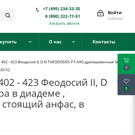
+7 (495) 234-33-35
Войти
8 (800) 222-71-51
Кабинет
Заказать звонок
 купить
О нас
Контакты
402 - 423 Феодосий II, D N THEODOSIVS P F AVG драпированный бюст
0
020-52
2 - 423 Феодосий II, D
0
а в диадеме ,
стоящий анфас, в