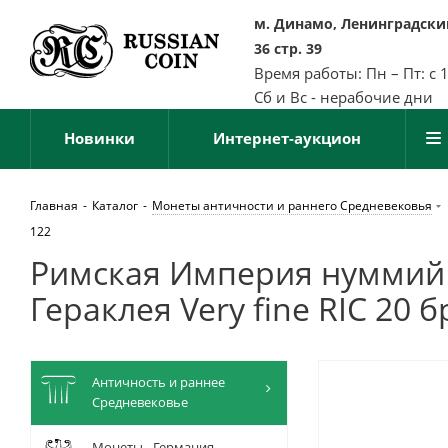
м. Динамо, Ленинградский
36 стр. 39
Время работы: Пн – Пт: с 
Сб и Вс - нерабочие дни
Новинки
Интернет-аукцион
Главная
-
Каталог
-
Монеты античности и раннего Средневековья
122
Римская Империя нуммий 3
Гераклея Very fine RIC 20
Античность и раннее
Средневековье
Монеты - Германия