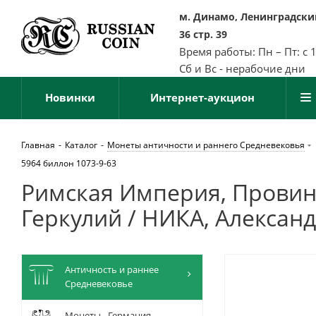
м. Динамо, Ленинградский
36 стр. 39
Время работы: Пн – Пт: с 
Сб и Вс - нерабочие дни
Новинки
Интернет-аукцион
Главная
-
Каталог
-
Монеты античности и раннего Средневековья
5964 биллон 1073-9-63
Римская Империя, Провинц
Геркулий / НИКА, Александр
Античность и раннее
Средневековье
Монеты - Германия