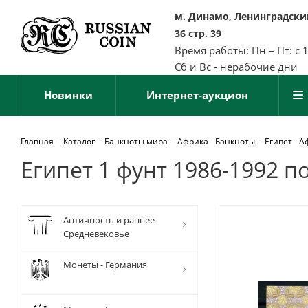
м. Динамо, Ленинградский
36 стр. 39
Время работы: Пн – Пт: с 
Сб и Вс - нерабочие дни
Новинки
Интернет-аукцион
Главная
-
Каталог
-
Банкноты мира
-
Африка - Банкноты
-
Египет - 
Египет 1 фунт 1986-1992 по
Античность и раннее
Средневековье
Монеты - Германия