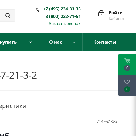
+7 (495) 234-33-35
Войти
8 (800) 222-71-51
Кабинет
Заказать звонок
 купить
О нас
Контакты
0
7-21-3-2
0
еристики
7147-21-3-2
уб.