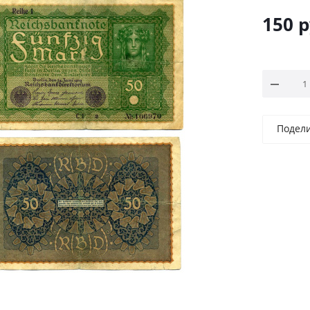
150
р
Подел