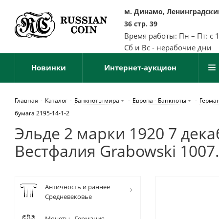
м. Динамо, Ленинградский
36 стр. 39
Время работы: Пн – Пт: с 
Сб и Вс - нерабочие дни
Новинки
Интернет-аукцион
Главная
-
Каталог
-
Банкноты мира
-
Европа - Банкноты
-
Герман
бумага 2195-14-1-2
Эльде 2 марки 1920 7 дека
Вестфалия Grabowski 1007.
Античность и раннее
Средневековье
Монеты - Германия