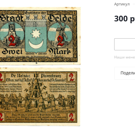
Артикул
300
р
Наши менед
Подел