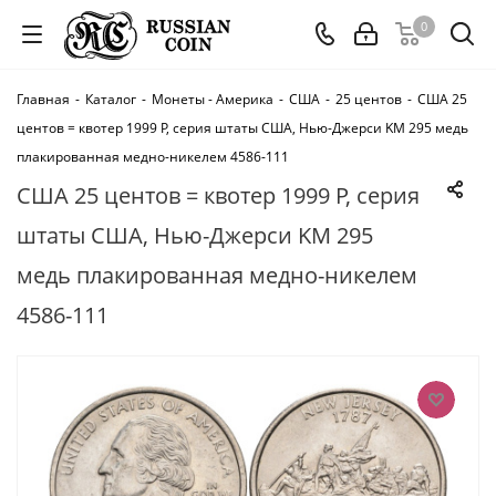
0
Главная
-
Каталог
-
Монеты - Америка
-
США
-
25 центов
-
США 25
центов = квотер 1999 Р, серия штаты США, Нью-Джерси KM 295 медь
плакированная медно-никелем 4586-111
США 25 центов = квотер 1999 Р, серия
штаты США, Нью-Джерси KM 295
медь плакированная медно-никелем
4586-111