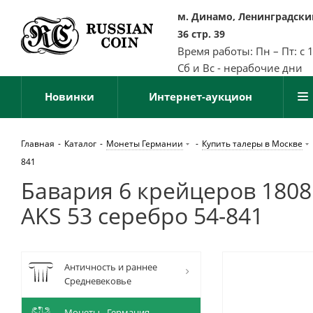
м. Динамо, Ленинградский
36 стр. 39
Время работы: Пн – Пт: с 
Сб и Вс - нерабочие дни
Новинки
Интернет-аукцион
Главная
-
Каталог
-
Монеты Германии
-
Купить талеры в Москве
841
Бавария 6 крейцеров 1808 
AKS 53 серебро 54-841
Античность и раннее
Средневековье
Монеты - Германия