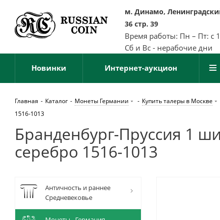
м. Динамо, Ленинградский
36 стр. 39
Время работы: Пн – Пт: с 
Сб и Вс - нерабочие дни
Новинки
Интернет-аукцион
Главная
-
Каталог
-
Монеты Германии
-
Купить талеры в Москве
1516-1013
Бранденбург-Пруссия 1 ши
серебро 1516-1013
Античность и раннее
Средневековье
Монеты - Германия