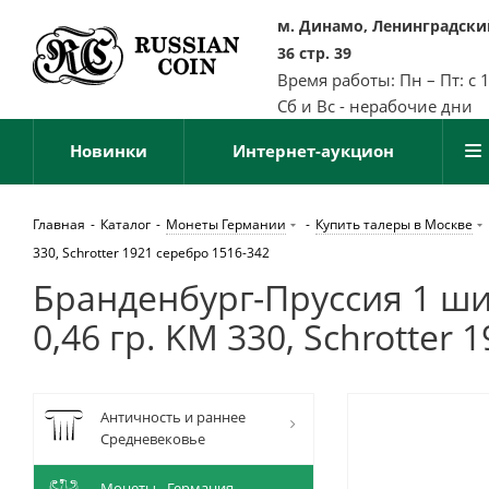
м. Динамо, Ленинградский
36 стр. 39
Время работы: Пн – Пт: с 
Сб и Вс - нерабочие дни
Новинки
Интернет-аукцион
Главная
-
Каталог
-
Монеты Германии
-
Купить талеры в Москве
330, Schrotter 1921 серебро 1516-342
Бранденбург-Пруссия 1 ши
0,46 гр. KM 330, Schrotter
Античность и раннее
Средневековье
Монеты - Германия