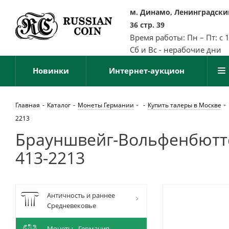
м. Динамо, Ленинградский
36 стр. 39
Время работы: Пн – Пт: с 
Сб и Вс - нерабочие дни
Новинки
Интернет-аукцион
Главная
-
Каталог
-
Монеты Германии
-
Купить талеры в Москве
2213
Брауншвейг-Вольфенбюттель
413-2213
Античность и раннее
Средневековье
Монеты - Германия