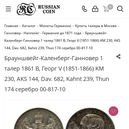
0
Главная
-
Каталог
-
Монеты Германии
-
Купить талеры в Москве
-
Ганновер - Hannover - Германия до 1871 года
-
Брауншвейг-
Каленберг-Ганновер 1 талер 1861 В, Георг V (1851-1866) KM 230, AKS
144, Dav. 682, Kahnt 239, Thun 174 серебро 00-817-10
Брауншвейг-Каленберг-Ганновер 1
талер 1861 В, Георг V (1851-1866) KM
230, AKS 144, Dav. 682, Kahnt 239, Thun
174 серебро 00-817-10