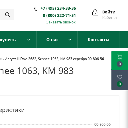
+7 (495) 234-33-35
Войти
8 (800) 222-71-51
Кабинет
Заказать звонок
 купить
О нас
Контакты
 Август III Dav. 2682, Schnee 1063, KM 983 серебро 00-806-56
0
hnee 1063, KM 983
0
еристики
00-806-56