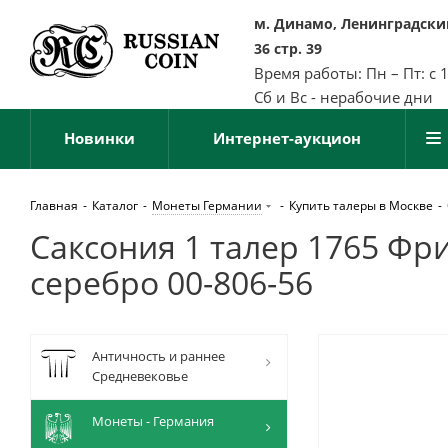
м. Динамо, Ленинградский
36 стр. 39
Время работы: Пн – Пт: с 
Сб и Вс - нерабочие дни
Новинки
Интернет-аукцион
Главная
-
Каталог
-
Монеты Германии
-
Купить талеры в Москве
-
Саксония 1 талер 1765 Фрид
серебро 00-806-56
Античность и раннее
Средневековье
Монеты - Германия