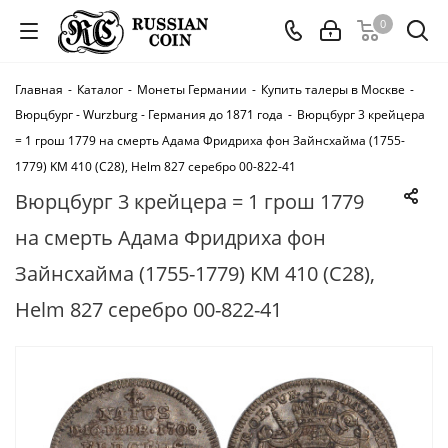
0
Главная
-
Каталог
-
Монеты Германии
-
Купить талеры в Москве
-
Вюрцбург - Wurzburg - Германия до 1871 года
-
Вюрцбург 3 крейцера
= 1 грош 1779 на смерть Адама Фридриха фон Зайнсхайма (1755-
1779) KM 410 (C28), Helm 827 серебро 00-822-41
Вюрцбург 3 крейцера = 1 грош 1779
на смерть Адама Фридриха фон
Зайнсхайма (1755-1779) KM 410 (C28),
Helm 827 серебро 00-822-41