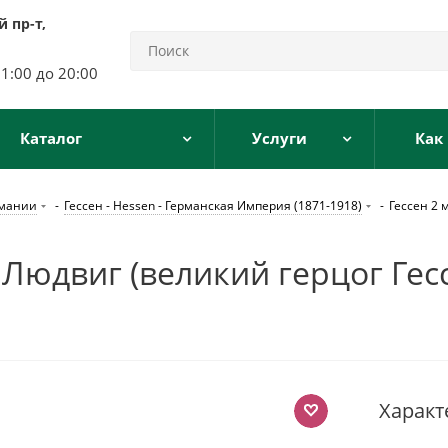
 пр-т,
11:00 до 20:00
Каталог
Услуги
Как
рмании
-
Гессен - Hessen - Германская Империя (1871-1918)
-
Гессен 2 
 Людвиг (великий герцог Гесс
Характ