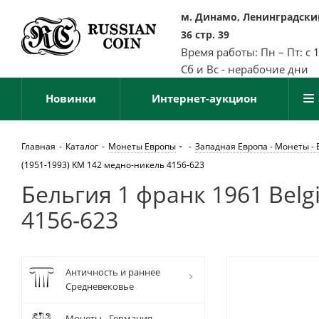
м. Динамо, Ленинградский
36 стр. 39
Время работы: Пн – Пт: с 
Сб и Вс - нерабочие дни
Новинки
Интернет-аукцион
Главная
-
Каталог
-
Монеты Европы
-
Западная Европа - Монеты - 
(1951-1993) KM 142 медно-никель 4156-623
Бельгия 1 франк 1961 Belg
4156-623
Античность и раннее
Средневековье
Монеты - Германия