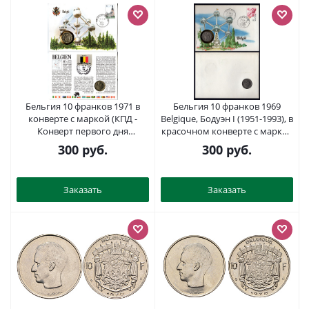
Бельгия 10 франков 1971 в
Бельгия 10 франков 1969
конверте с маркой (КПД -
Belgique, Бодуэн I (1951-1993), в
Конверт первого дня
красочном конверте с маркой
Гашения) KM 156 никель UNC
первого дня гашения (КПД -
300
руб.
300
руб.
9003-36
Конверт первого дня
Гашения) KM 155 никель UNC
9-1-01-65
Заказать
Заказать