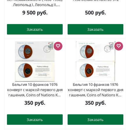
Леопольд I, Леопольд II,
Альберт I, Belgique KM 99
9 500
руб.
500
руб.
никель 1519-111
Заказать
Заказать
Бельгия 10 франков 1976
Бельгия 10 франков 1976
конверт с маркой первого дня
конверт с маркой первого дня
гашения, Coins of Nations KM
гашения, Coins of Nations KM
155.1 никель UNC 4294-42-3
155.1 никель UNC 4294-26-1
350
руб.
350
руб.
Заказать
Заказать