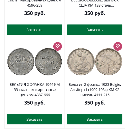
сталь плакированная цинком
BELGIQUE-BELGIE, ВЫПУСК
4596-259
США KM 133 сталь
плакированная цинком 31-
350
руб.
350
руб.
1236
Заказать
Заказать
БЕЛЬГИЯ 2 ФРАНКА 1944 KM
Бельгия 2 франка 1923 Belgie,
133 сталь плакированная
Альберт I (1909-1934) KM 92
цинком 4387-666
никель 4111-216
350
руб.
350
руб.
Заказать
Заказать