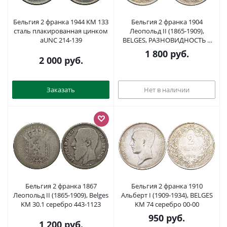
Бельгия 2 франка 1944 KM 133
Бельгия 2 франка 1904
сталь плакированная цинком
Леопольд II (1865-1909),
aUNC 214-139
BELGES, РАЗНОВИДНОСТЬ С
ТОЧКОЙ В ПОДПИСИ KM 58.1
1 800
руб.
серебро 00-00
2 000
руб.
Заказать
Нет в наличии
Бельгия 2 франка 1867
Бельгия 2 франка 1910
Леопольд II (1865-1909), Belges
Альберт I (1909-1934), BELGES
KM 30.1 серебро 443-1123
KM 74 серебро 00-00
950
руб.
1 200
руб.