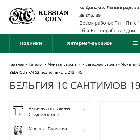
м. Динамо, Ленинградский
36 стр. 39
Время работы: Пн – Пт: с 
Сб и Вс - нерабочие дни
Новинки
Интернет-аукцион
Главная
-
Каталог
-
Монеты Европы
-
Западная Европа - Монеты - 
BELGIQUE KM 52 медно-никель 213-445
БЕЛЬГИЯ 10 САНТИМОВ 190
Античность и раннее
Средневековье
Монеты - Германия