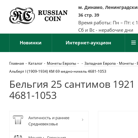
м. Динамо, Ленинградский
36 стр. 39
Время работы: Пн – Пт: с 
Сб и Вс - нерабочие дни
Новинки
Интернет-аукцион
Главная
-
Каталог
-
Монеты Европы
-
Западная Европа - Монеты - 
Альберт I (1909-1934) KM 69 медно-никель 4681-1053
Бельгия 25 сантимов 1921 
4681-1053
Античность и раннее
Средневековье
Монеты - Германия