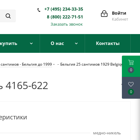
+7 (495) 234-33-35
Войти
8 (800) 222-71-51
Кабинет
Заказать звонок
 купить
О нас
Контакты
 сантимов - Бельгия до 1999
-
Бельгия 25 сантимов 1929 Belgique
0
ь 4165-622
0
еристики
медно-никель