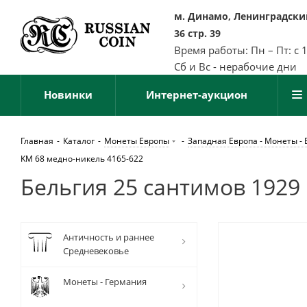
м. Динамо, Ленинградский
36 стр. 39
Время работы: Пн – Пт: с 
Сб и Вс - нерабочие дни
Новинки
Интернет-аукцион
Главная
-
Каталог
-
Монеты Европы
-
Западная Европа - Монеты - 
KM 68 медно-никель 4165-622
Бельгия 25 сантимов 1929
Античность и раннее
Средневековье
Монеты - Германия