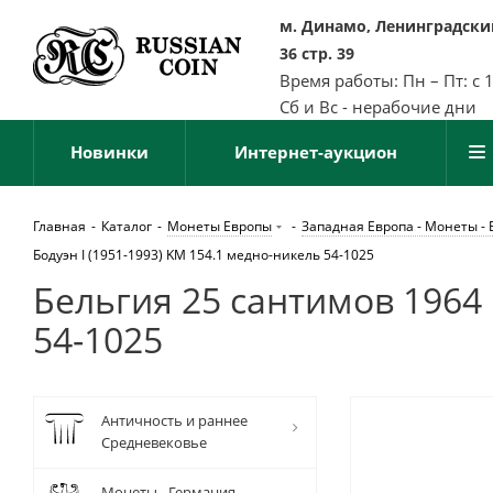
м. Динамо, Ленинградский
36 стр. 39
Время работы: Пн – Пт: с 
Сб и Вс - нерабочие дни
Новинки
Интернет-аукцион
Главная
-
Каталог
-
Монеты Европы
-
Западная Европа - Монеты - 
Бодуэн I (1951-1993) KM 154.1 медно-никель 54-1025
Бельгия 25 сантимов 1964 B
54-1025
Античность и раннее
Средневековье
Монеты - Германия