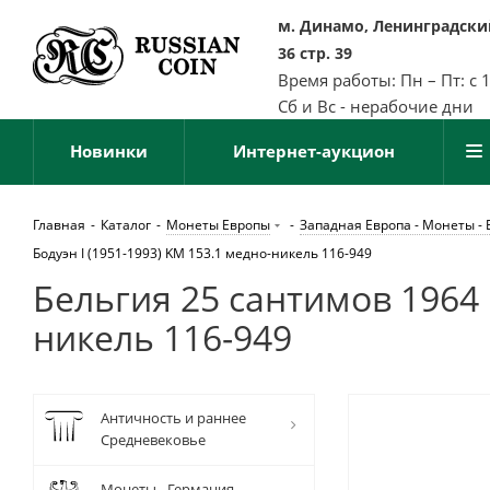
м. Динамо, Ленинградский
36 стр. 39
Время работы: Пн – Пт: с 
Сб и Вс - нерабочие дни
Новинки
Интернет-аукцион
Главная
-
Каталог
-
Монеты Европы
-
Западная Европа - Монеты - 
Бодуэн I (1951-1993) KM 153.1 медно-никель 116-949
Бельгия 25 сантимов 1964 B
никель 116-949
Античность и раннее
Средневековье
Монеты - Германия