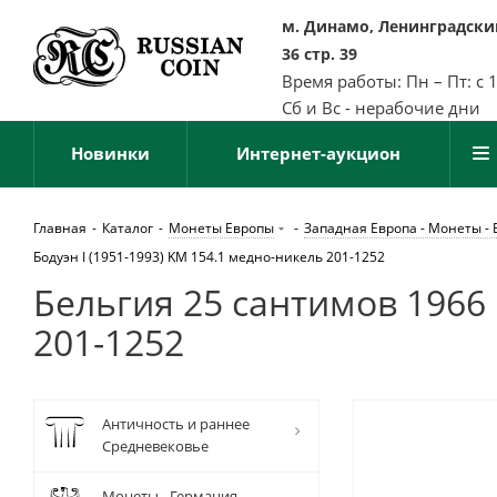
м. Динамо, Ленинградский
36 стр. 39
Время работы: Пн – Пт: с 
Сб и Вс - нерабочие дни
Новинки
Интернет-аукцион
Главная
-
Каталог
-
Монеты Европы
-
Западная Европа - Монеты - 
Бодуэн I (1951-1993) KM 154.1 медно-никель 201-1252
Бельгия 25 сантимов 1966 B
201-1252
Античность и раннее
Средневековье
Монеты - Германия