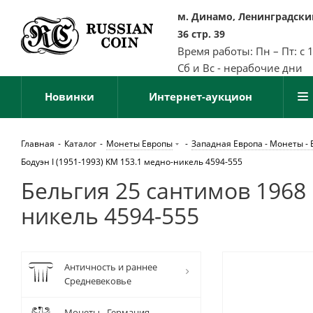
м. Динамо, Ленинградский
36 стр. 39
Время работы: Пн – Пт: с 
Сб и Вс - нерабочие дни
Новинки
Интернет-аукцион
Главная
-
Каталог
-
Монеты Европы
-
Западная Европа - Монеты - 
Бодуэн I (1951-1993) KM 153.1 медно-никель 4594-555
Бельгия 25 сантимов 1968 B
никель 4594-555
Античность и раннее
Средневековье
Монеты - Германия