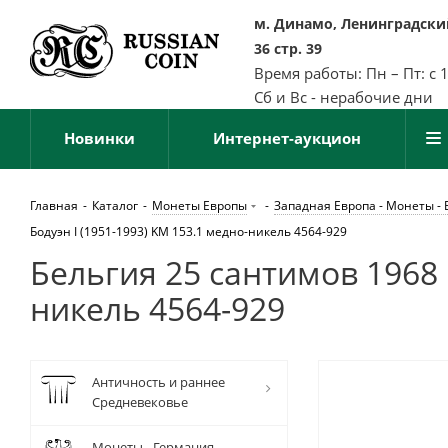
м. Динамо, Ленинградский
36 стр. 39
Время работы: Пн – Пт: с 
Сб и Вс - нерабочие дни
Новинки
Интернет-аукцион
Главная
-
Каталог
-
Монеты Европы
-
Западная Европа - Монеты - 
Бодуэн I (1951-1993) KM 153.1 медно-никель 4564-929
Бельгия 25 сантимов 1968 B
никель 4564-929
Античность и раннее
Средневековье
Монеты - Германия