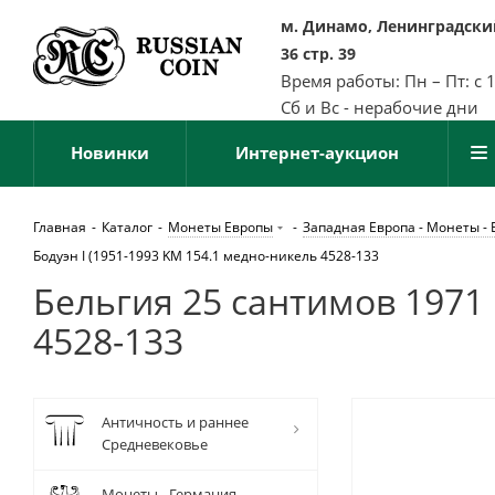
м. Динамо, Ленинградский
36 стр. 39
Время работы: Пн – Пт: с 
Сб и Вс - нерабочие дни
Новинки
Интернет-аукцион
Главная
-
Каталог
-
Монеты Европы
-
Западная Европа - Монеты - 
Бодуэн I (1951-1993 KM 154.1 медно-никель 4528-133
Бельгия 25 сантимов 1971 
4528-133
Античность и раннее
Средневековье
Монеты - Германия